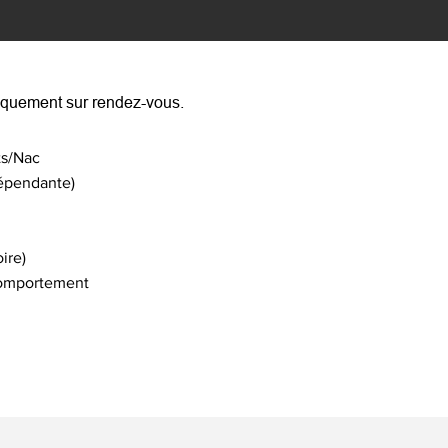
niquement sur rendez-vous.
ts/Nac
dépendante)
ire)
comportement